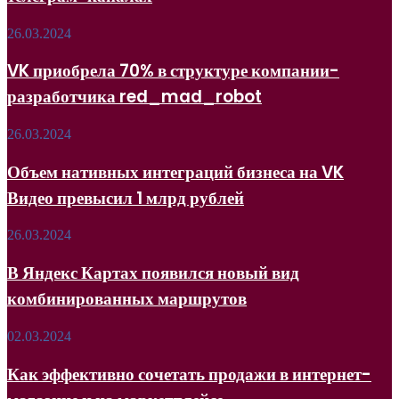
управления
прямыми
VK
26.03.2024
размещениями
приобрела
в
70%
телеграм-
VK приобрела 70% в структуре компании-
в
каналах
разработчика red_mad_robot
структуре
компании-
разработчика
Объем
26.03.2024
red_mad_robot
нативных
интеграций
Объем нативных интеграций бизнеса на VK
бизнеса
Видео превысил 1 млрд рублей
на
VK
Видео
В Яндекс
26.03.2024
превысил
Картах
1
появился
В Яндекс Картах появился новый вид
млрд
новый
рублей
комбинированных маршрутов
вид
комбинированных
маршрутов
Как
02.03.2024
эффективно
сочетать
Как эффективно сочетать продажи в интернет-
продажи