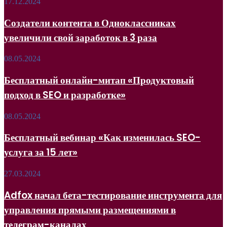
Создатели
17.12.2024
Telegram-
контента
каналов
в
Создатели контента в Одноклассниках
Одноклассниках
увеличили свой заработок в 3 раза
увеличили
свой
заработок
Бесплатный
08.05.2024
в
онлайн-
3
митап
Бесплатный онлайн-митап «Продуктовый
раза
«Продуктовый
подход в SEO и разработке»
подход
в
SEO
Бесплатный
08.05.2024
и
вебинар
разработке»
«Как
Бесплатный вебинар «Как изменилась SEO-
изменилась
услуга за 15 лет»
SEO-
услуга
за
Adfox
27.03.2024
15
начал
лет»
бета-
Adfox начал бета-тестирование инструмента для
тестирование
управления прямыми размещениями в
инструмента
для
телеграм-каналах