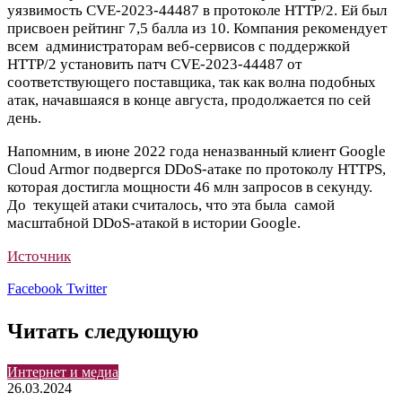
уязвимость
CVE-2023-44487
в протоколе HTTP/2. Ей был
присвоен рейтинг 7,5 балла из 10. Компания рекомендует
всем
администраторам веб-сервисов с поддержкой
HTTP/2 установить патч CVE-2023-44487 от
соответствующего поставщика, так как волна подобных
атак, начавшаяся в конце августа, продолжается по сей
день.
Напомним, в июне 2022 года неназванный клиент Google
Cloud Armor
подвергся
DDoS-атаке по протоколу HTTPS,
которая достигла мощности 46 млн запросов в секунду.
До
текущей атаки считалось, что эта была
самой
масштабной DDoS-атакой в истории Google.
Источник
LinkedIn
Pinterest
Вконтакте
Одноклассники
Skype
WhatsApp
Telegram
Viber
Facebook
Twitter
Читать следующую
Интернет и медиа
26.03.2024