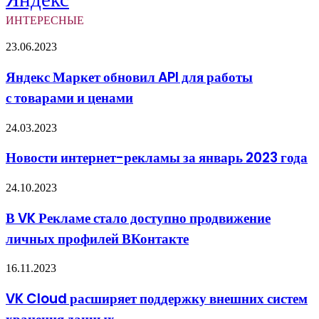
ИНТЕРЕСНЫЕ
Яндекс
23.06.2023
Маркет
обновил
Яндекс Маркет обновил API для работы
API
с товарами и ценами
для
работы
с товарами
Новости
24.03.2023
и ценами
интернет-
рекламы
Новости интернет-рекламы за январь 2023 года
за
январь
В
24.10.2023
2023
VK
года
Рекламе
В VK Рекламе стало доступно продвижение
стало
личных профилей ВКонтакте
доступно
продвижение
личных
VK
16.11.2023
профилей
Cloud
ВКонтакте
расширяет
VK Cloud расширяет поддержку внешних систем
поддержку
внешних