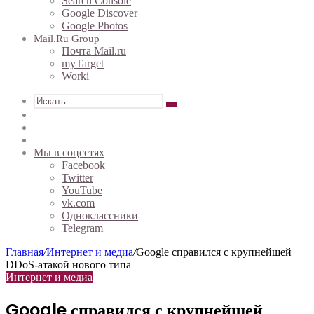
Search Console
Google Discover
Google Photos
Mail.ru Group
Почта Mail.ru
myTarget
Worki
Искать
Sidebar
Случайная
статья
Войти
Мы в соцсетях
Facebook
Twitter
YouTube
vk.com
Одноклассники
Telegram
Главная
/
Интернет и медиа
/
Google справился с крупнейшей
DDoS-атакой нового типа
Интернет и медиа
Google справился с крупнейшей