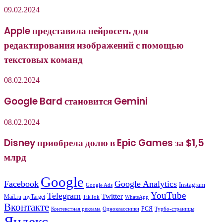
09.02.2024
Apple представила нейросеть для
редактирования изображений с помощью
текстовых команд
08.02.2024
Google Bard становится Gemini
08.02.2024
Disney приобрела долю в Epic Games за $1,5
млрд
Google
Facebook
Google Analytics
Instagram
Google Ads
YouTube
Telegram
Twitter
Mail.ru
myTarget
WhatsApp
TikTok
Вконтакте
РСЯ
Одноклассники
Контекстная реклама
Турбо-страницы
Яндекс