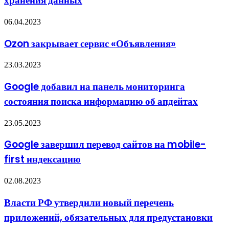
хранения данных
систем
хранения
Ozon
06.04.2023
данных
закрывает
сервис
Ozon закрывает сервис «Объявления»
«Объявления»
Google
23.03.2023
добавил
на
Google добавил на панель мониторинга
панель
состояния поиска информацию об апдейтах
мониторинга
состояния
поиска
Google
23.05.2023
информацию
завершил
об
перевод
Google завершил перевод сайтов на mobile-
апдейтах
сайтов
first индексацию
на
mobile-
first
Власти
02.08.2023
индексацию
РФ
утвердили
Власти РФ утвердили новый перечень
новый
приложений, обязательных для предустановки
перечень
приложений,