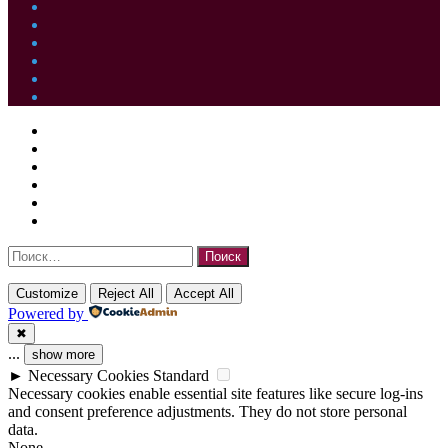
Facebook
Twitter
YouTube
vk.com
Одноклассники
Telegram
Facebook
Twitter
WhatsApp
Telegram
Кнопка
Закрыть
Facebook
«Наверх»
Twitter
YouTube
vk.com
Одноклассники
Telegram
Найти:
Customize
Reject All
Accept All
Powered by
✖
...
show more
►
Necessary Cookies
Standard
Necessary cookies enable essential site features like secure log-ins
and consent preference adjustments. They do not store personal
data.
None