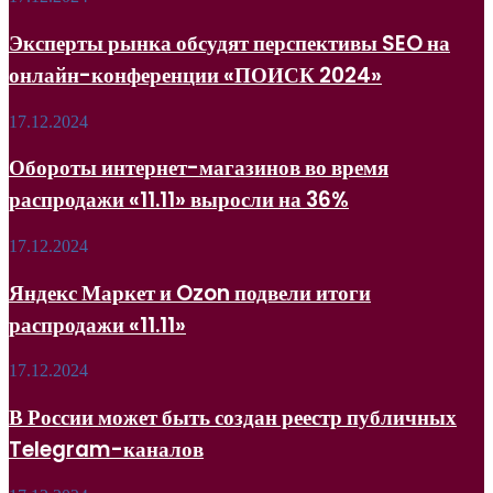
рынка
обсудят
Эксперты рынка обсудят перспективы SEO на
перспективы
онлайн-конференции «ПОИСК 2024»
SEO
на
онлайн-
Обороты
17.12.2024
конференции
интернет-
«ПОИСК
магазинов
Обороты интернет-магазинов во время
2024»
во
распродажи «11.11» выросли на 36%
время
распродажи
«11.11»
Яндекс
17.12.2024
выросли
Маркет
на
и
Яндекс Маркет и Ozon подвели итоги
36%
Ozon
распродажи «11.11»
подвели
итоги
распродажи
В
17.12.2024
«11.11»
России
может
В России может быть создан реестр публичных
быть
Telegram-каналов
создан
реестр
публичных