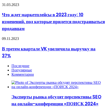
обязательных
Что
31.03.2023
для
ждет
предустановки
маркетплейсы
Что ждет маркетплейсы в 2023 году: 10
в
изменений, под которые придется подстраиваться
2023
году:
продавцам
10
изменений,
В
09.11.2023
под
третем
которые
квартале
придется
В третем квартале VK увеличила выручку на
VK
подстраиваться
37%
увеличила
продавцам
выручку
на
Последние
37%
Популярные
Комментарии
Эксперты рынка обсудят перспективы SEO
на онлайн-конференции «ПОИСК 2024»