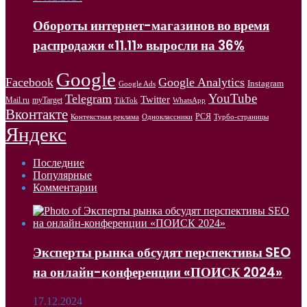
Обороты интернет-магазинов во время
распродажи «11.11» выросли на 36%
Google
Facebook
Google Analytics
Instagram
Google Ads
YouTube
Telegram
Twitter
Mail.ru
myTarget
WhatsApp
TikTok
Вконтакте
РСЯ
Одноклассники
Контекстная реклама
Турбо-страницы
Яндекс
Последние
Популярные
Комментарии
Эксперты рынка обсудят перспективы SEO
на онлайн-конференции «ПОИСК 2024»
17.12.2024