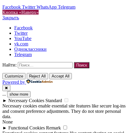
Facebook
Twitter
WhatsApp
Telegram
Кнопка «Наверх»
Закрыть
Facebook
Twitter
YouTube
vk.com
Одноклассники
Telegram
Найти:
Customize
Reject All
Accept All
Powered by
✖
...
show more
►
Necessary Cookies
Standard
Necessary cookies enable essential site features like secure log-ins
and consent preference adjustments. They do not store personal
data.
None
►
Functional Cookies
Remark