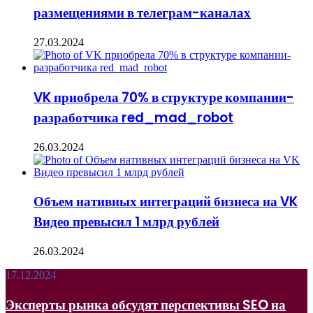
размещениями в телеграм-каналах
27.03.2024
VK приобрела 70% в структуре компании-
разработчика red_mad_robot
26.03.2024
Объем нативных интеграций бизнеса на VK
Видео превысил 1 млрд рублей
26.03.2024
Эксперты
17.12.2024
рынка
обсудят
Эксперты рынка обсудят перспективы SEO на
перспективы