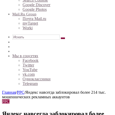
Search Console
Google Discover
Google Photos
Mail.ru Group
Почта Mail.ru
myTarget
Worki
Искать
Sidebar
Случайная
статья
Войти
Мы в соцсетях
Facebook
Twitter
YouTube
vk.com
Одноклассники
Telegram
Главная
/
PPC
/
Яндекс навсегда заблокировал более 214 тыс.
мошеннических рекламных аккаунтов
PPC
Яндекс навсегда заблокировал более