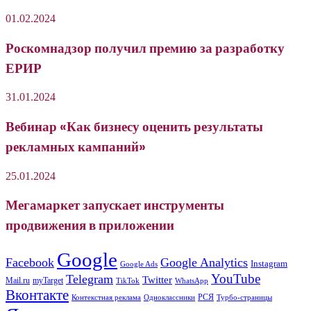
01.02.2024
Роскомнадзор получил премию за разработку
ЕРИР
31.01.2024
Вебинар «Как бизнесу оценить результаты
рекламных кампаний»
25.01.2024
Мегамаркет запускает инструменты
продвижения в приложении
Google
Facebook
Google Analytics
Instagram
Google Ads
YouTube
Telegram
Twitter
Mail.ru
myTarget
WhatsApp
TikTok
Вконтакте
РСЯ
Одноклассники
Контекстная реклама
Турбо-страницы