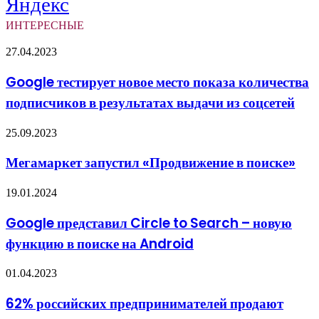
Яндекс
ИНТЕРЕСНЫЕ
Google
27.04.2023
тестирует
новое
Google тестирует новое место показа количества
место
подписчиков в результатах выдачи из соцсетей
показа
количества
подписчиков
Мегамаркет
25.09.2023
в
запустил
результатах
«Продвижение
Мегамаркет запустил «Продвижение в поиске»
выдачи
в
из
поиске»
Google
соцсетей
19.01.2024
представил
Circle
Google представил Circle to Search – новую
to
функцию в поиске на Android
Search
–
новую
62%
01.04.2023
функцию
российских
в
предпринимателей
62% российских предпринимателей продают
поиске
продают