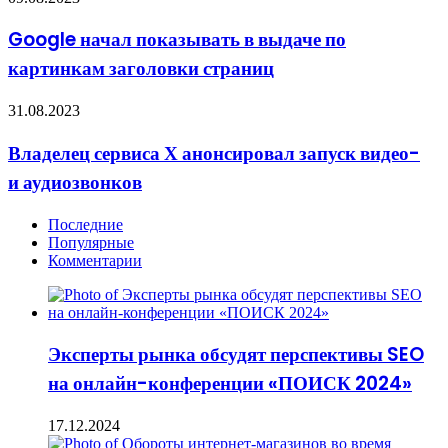
начал
показывать
Google начал показывать в выдаче по
в
картинкам заголовки страниц
выдаче
по
картинкам
Владелец
31.08.2023
заголовки
сервиса
страниц
Х
Владелец сервиса Х анонсировал запуск видео-
анонсировал
и аудиозвонков
запуск
видео-
и аудиозвонков
Последние
Популярные
Комментарии
Эксперты рынка обсудят перспективы SEO
на онлайн-конференции «ПОИСК 2024»
17.12.2024