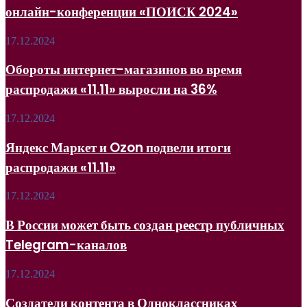
онлайн-конференции «ПОИСК 2024»
SEO
на
онлайн-
Обороты
17.12.2024
конференции
интернет-
«ПОИСК
магазинов
Обороты интернет-магазинов во время
2024»
во
распродажи «11.11» выросли на 36%
время
распродажи
«11.11»
Яндекс
17.12.2024
выросли
Маркет
на
и
Яндекс Маркет и Ozon подвели итоги
36%
Ozon
распродажи «11.11»
подвели
итоги
распродажи
В
17.12.2024
«11.11»
России
может
В России может быть создан реестр публичных
быть
Telegram-каналов
создан
реестр
публичных
Создатели
17.12.2024
Telegram-
контента
каналов
в
Создатели контента в Одноклассниках