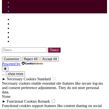
vk.com
Одноклассники
Telegram
Facebook
Twitter
WhatsApp
Telegram
Кнопка
Закрыть
Facebook
«Наверх»
Twitter
YouTube
vk.com
Одноклассники
Telegram
Найти:
Customize
Reject All
Accept All
Powered by
✖
...
show more
►
Necessary Cookies
Standard
Necessary cookies enable essential site features like secure log-ins
and consent preference adjustments. They do not store personal
data.
None
►
Functional Cookies
Remark
Functional cookies support features like content sharing on social