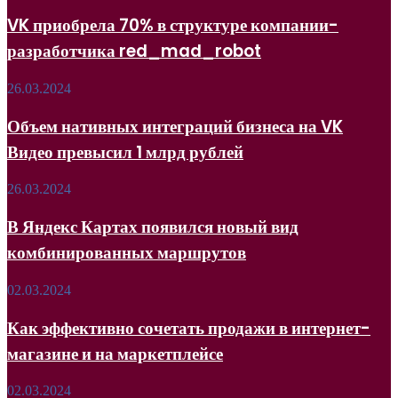
приобрела
в
70%
телеграм-
VK приобрела 70% в структуре компании-
в
каналах
разработчика red_mad_robot
структуре
компании-
разработчика
Объем
26.03.2024
red_mad_robot
нативных
интеграций
Объем нативных интеграций бизнеса на VK
бизнеса
Видео превысил 1 млрд рублей
на
VK
Видео
В Яндекс
26.03.2024
превысил
Картах
1
появился
В Яндекс Картах появился новый вид
млрд
новый
рублей
комбинированных маршрутов
вид
комбинированных
маршрутов
Как
02.03.2024
эффективно
сочетать
Как эффективно сочетать продажи в интернет-
продажи
магазине и на маркетплейсе
в
интернет-
магазине
Ozon
02.03.2024