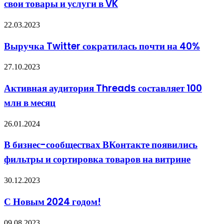
на
свои товары и услуги в VK
свои
Android
товары
и
Выручка
22.03.2023
услуги
Twitter
в
сократилась
Выручка Twitter сократилась почти на 40%
VK
почти
на
Активная
27.10.2023
40%
аудитория
Threads
Активная аудитория Threads составляет 100
составляет
млн в месяц
100
млн
в
В
26.01.2024
месяц
бизнес-
сообществах
В бизнес-сообществах ВКонтакте появились
ВКонтакте
фильтры и сортировка товаров на витрине
появились
фильтры
и
С
30.12.2023
сортировка
Новым
товаров
2024
С Новым 2024 годом!
на
годом!
витрине
Google
09.08.2023