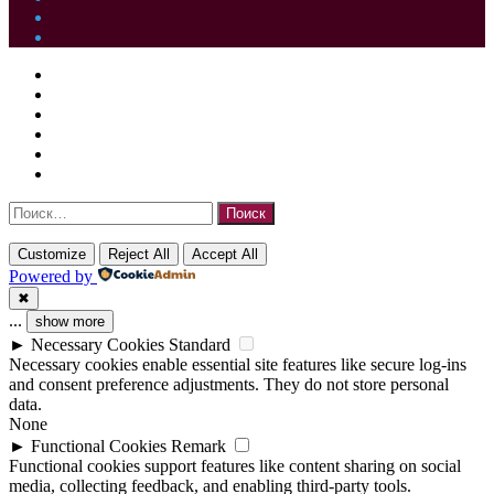
Одноклассники
Telegram
Facebook
Twitter
WhatsApp
Telegram
Кнопка
Закрыть
Facebook
«Наверх»
Twitter
YouTube
vk.com
Одноклассники
Telegram
Найти:
Customize
Reject All
Accept All
Powered by
✖
...
show more
►
Necessary Cookies
Standard
Necessary cookies enable essential site features like secure log-ins
and consent preference adjustments. They do not store personal
data.
None
►
Functional Cookies
Remark
Functional cookies support features like content sharing on social
media, collecting feedback, and enabling third-party tools.