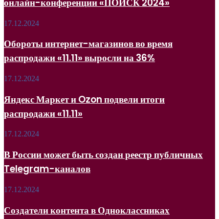
онлайн-конференции «ПОИСК 2024»
SEO
на
онлайн-
Обороты
17.12.2024
конференции
интернет-
«ПОИСК
магазинов
Обороты интернет-магазинов во время
2024»
во
распродажи «11.11» выросли на 36%
время
распродажи
«11.11»
Яндекс
17.12.2024
выросли
Маркет
на
и
Яндекс Маркет и Ozon подвели итоги
36%
Ozon
распродажи «11.11»
подвели
итоги
распродажи
В
17.12.2024
«11.11»
России
может
В России может быть создан реестр публичных
быть
Telegram-каналов
создан
реестр
публичных
Создатели
17.12.2024
Telegram-
контента
каналов
в
Создатели контента в Одноклассниках
Одноклассниках