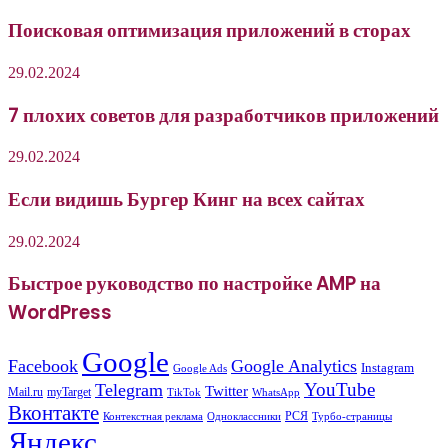
Поисковая оптимизация приложений в сторах
29.02.2024
7 плохих советов для разработчиков приложений
29.02.2024
Если видишь Бургер Кинг на всех сайтах
29.02.2024
Быстрое руководство по настройке AMP на
WordPress
Google
Facebook
Google Analytics
Instagram
Google Ads
YouTube
Telegram
Twitter
Mail.ru
myTarget
WhatsApp
TikTok
Вконтакте
РСЯ
Одноклассники
Контекстная реклама
Турбо-страницы
Яндекс