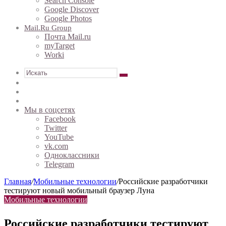
Search Console
Google Discover
Google Photos
Mail.ru Group
Почта Mail.ru
myTarget
Worki
Искать
Sidebar
Случайная
статья
Войти
Мы в соцсетях
Facebook
Twitter
YouTube
vk.com
Одноклассники
Telegram
Главная
/
Мобильные технологии
/
Российские разработчики
тестируют новый мобильный браузер Луна
Мобильные технологии
Российские разработчики тестируют