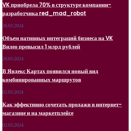
70%
телеграм-
VK приобрела 70% в структуре компании-
в
каналах
разработчика red_mad_robot
структуре
компании-
разработчика
Объем
26.03.2024
red_mad_robot
нативных
интеграций
Объем нативных интеграций бизнеса на VK
бизнеса
Видео превысил 1 млрд рублей
на
VK
Видео
В Яндекс
26.03.2024
превысил
Картах
1
появился
В Яндекс Картах появился новый вид
млрд
новый
рублей
комбинированных маршрутов
вид
комбинированных
маршрутов
Как
02.03.2024
эффективно
сочетать
Как эффективно сочетать продажи в интернет-
продажи
магазине и на маркетплейсе
в
интернет-
магазине
Ozon
02.03.2024
и
добавил