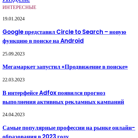
ИНТЕРЕСНЫЕ
Google
19.01.2024
представил
Circle
Google представил Circle to Search – новую
to
функцию в поиске на Android
Search
–
новую
Мегамаркет
25.09.2023
функцию
запустил
в
«Продвижение
Мегамаркет запустил «Продвижение в поиске»
поиске
в
на
поиске»
В
Android
22.03.2023
интерфейсе
Adfox
В интерфейсе Adfox появился прогноз
появился
выполнения активных рекламных кампаний
прогноз
выполнения
активных
Самые
24.04.2023
рекламных
популярные
кампаний
профессии
Самые популярные профессии на рынке онлайн-
на
образования в 2023 году
рынке