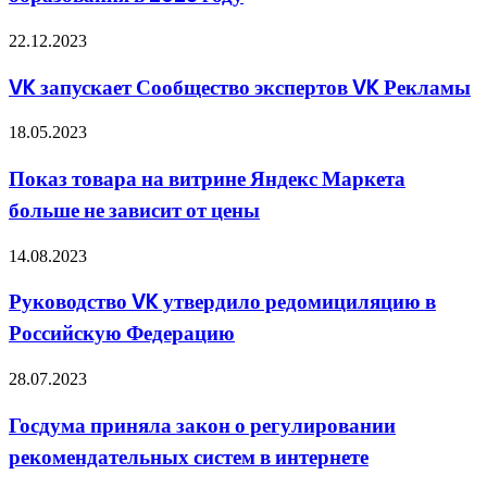
онлайн-
образования
VK
22.12.2023
в
запускает
2023
Сообщество
VK запускает Сообщество экспертов VK Рекламы
году
экспертов
VK
Показ
18.05.2023
Рекламы
товара
на
Показ товара на витрине Яндекс Маркета
витрине
больше не зависит от цены
Яндекс
Маркета
больше
Руководство
14.08.2023
не
VK
зависит
утвердило
Руководство VK утвердило редомициляцию в
от
редомициляцию
цены
Российскую Федерацию
в
Российскую
Федерацию
Госдума
28.07.2023
приняла
закон
Госдума приняла закон о регулировании
о
рекомендательных систем в интернете
регулировании
рекомендательных