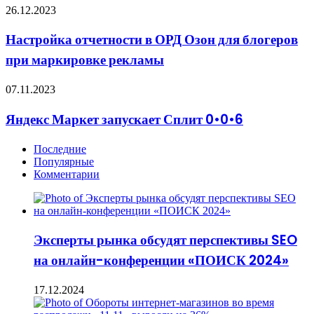
систем
Настройка
26.12.2023
в
отчетности
интернете
в
Настройка отчетности в ОРД Озон для блогеров
ОРД
при маркировке рекламы
Озон
для
блогеров
Яндекс
07.11.2023
при
Маркет
маркировке
запускает
Яндекс Маркет запускает Сплит 0•0•6
рекламы
Сплит
0•0•6
Последние
Популярные
Комментарии
Эксперты рынка обсудят перспективы SEO
на онлайн-конференции «ПОИСК 2024»
17.12.2024