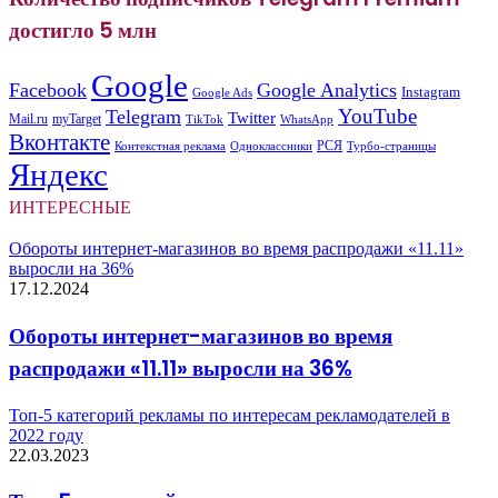
достигло 5 млн
Google
Facebook
Google Analytics
Instagram
Google Ads
YouTube
Telegram
Twitter
Mail.ru
myTarget
WhatsApp
TikTok
Вконтакте
РСЯ
Одноклассники
Контекстная реклама
Турбо-страницы
Яндекс
ИНТЕРЕСНЫЕ
Обороты интернет-магазинов во время распродажи «11.11»
выросли на 36%
17.12.2024
Обороты интернет-магазинов во время
распродажи «11.11» выросли на 36%
Топ-5 категорий рекламы по интересам рекламодателей в
2022 году
22.03.2023