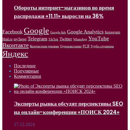
Обороты интернет-магазинов во время
распродажи «11.11» выросли на 36%
Google
Facebook
Google Analytics
Instagram
Google Ads
YouTube
Telegram
Twitter
Mail.ru
myTarget
WhatsApp
TikTok
Вконтакте
РСЯ
Одноклассники
Контекстная реклама
Турбо-страницы
Яндекс
Последние
Популярные
Комментарии
Эксперты рынка обсудят перспективы SEO
на онлайн-конференции «ПОИСК 2024»
17.12.2024