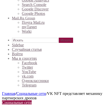
Google Analytics
Search Console
Google Discover
Google Photos
Mail.ru Group
Почта Mail.ru
myTarget
Worki
Искать
Sidebar
Случайная статья
Войти
Мы в соцсетях
Facebook
Twitter
YouTube
vk.com
Одноклассники
Telegram
Главная
/
Социальные сети
/
VK NFT представляет механику
партнерских дропов
Социальные сети