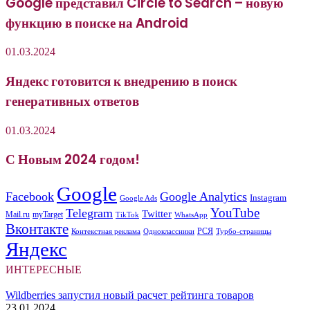
Google представил Circle to Search – новую
функцию в поиске на Android
01.03.2024
Яндекс готовится к внедрению в поиск
генеративных ответов
01.03.2024
С Новым 2024 годом!
Google
Facebook
Google Analytics
Instagram
Google Ads
YouTube
Telegram
Twitter
Mail.ru
myTarget
WhatsApp
TikTok
Вконтакте
РСЯ
Одноклассники
Контекстная реклама
Турбо-страницы
Яндекс
ИНТЕРЕСНЫЕ
Wildberries запустил новый расчет рейтинга товаров
23.01.2024