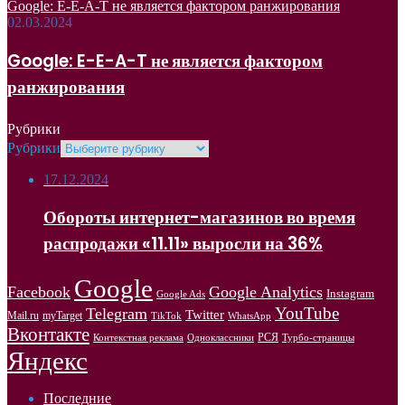
Google: E-E-A-T не является фактором ранжирования
02.03.2024
Google: E-E-A-T не является фактором
ранжирования
Рубрики
Рубрики
17.12.2024
Обороты интернет-магазинов во время
распродажи «11.11» выросли на 36%
Google
Facebook
Google Analytics
Instagram
Google Ads
YouTube
Telegram
Twitter
Mail.ru
myTarget
WhatsApp
TikTok
Вконтакте
РСЯ
Одноклассники
Контекстная реклама
Турбо-страницы
Яндекс
Последние