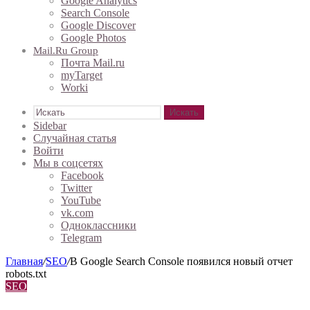
Google Analytics
Search Console
Google Discover
Google Photos
Mail.ru Group
Почта Mail.ru
myTarget
Worki
Искать
Sidebar
Случайная статья
Войти
Мы в соцсетях
Facebook
Twitter
YouTube
vk.com
Одноклассники
Telegram
Главная
/
SEO
/
В Google Search Console появился новый отчет
robots.txt
SEO